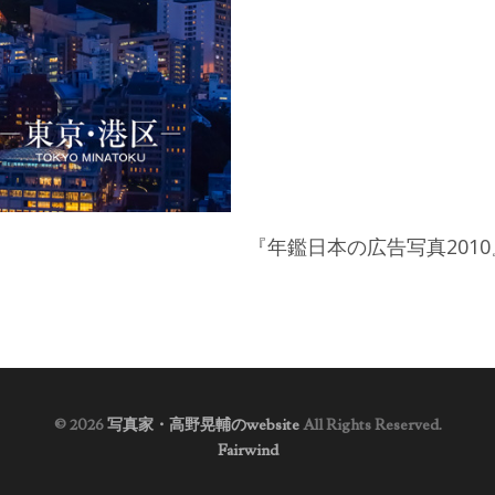
『年鑑日本の広告写真201
© 2026
写真家・高野晃輔のwebsite
All Rights Reserved.
Fairwind