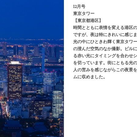
12月号
東京タワー
【東京都港区】
時間とともに表情を変える港区
ですが、夜は特にきれいに感じ
光の中にひときわ輝く東京タワ
の澄んだ空気のなか撮影。ビル
る赤い光にタイミングを合わせ
を切っています。街にともる光
人の営みを感じながらこの夜景
ムに収めました。