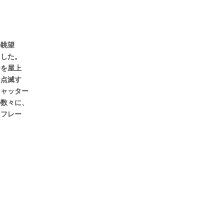
の眺望
ました。
ーを屋上
に点滅す
シャッター
の数々に、
をフレー