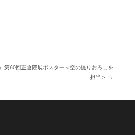
0』第60回正倉院展ポスター＜空の撮りおろしを
担当＞
→