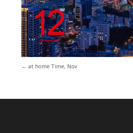
Post
←
at home Time, Nov
navigation