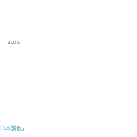
T
BLOG
真『日本讃歌』