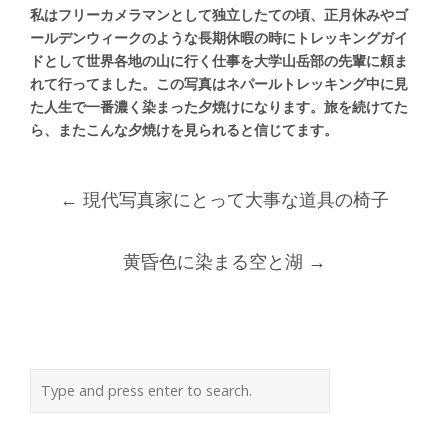
私はフリーカメラマンとして独立したての頃、正月休みやゴ
ールデンウィークのような長期休暇の時にトレッキングガイ
ドとして世界各地の山に行く仕事を大学山岳部の先輩に頼ま
れて行ってました。この写真はネパールトレッキング中に見
た人生で一番濃く染まった夕焼けになります。旅を続けてた
ら、またこんな夕焼けを見られると信じてます。
Post
←
現代写真家にとって大事な道具の椅子
navigation
黄昏色に染まる空と湖
→