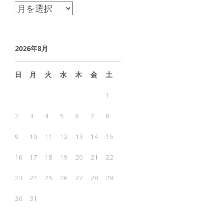
ア
ー
カ
2026年8月
イ
ブ
日
月
火
水
木
金
土
1
2
3
4
5
6
7
8
9
10
11
12
13
14
15
16
17
18
19
20
21
22
23
24
25
26
27
28
29
30
31