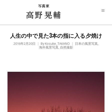
人生の中で見た3本の指に入る夕焼け
2016年2月20日
By
Kosuke_TAKANO
日本の風景写真
,
海外風景写真
,
自然撮影