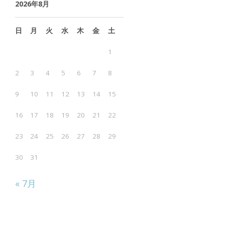
2026年8月
イ
ブ
日
月
火
水
木
金
土
1
2
3
4
5
6
7
8
9
10
11
12
13
14
15
16
17
18
19
20
21
22
23
24
25
26
27
28
29
30
31
« 7月