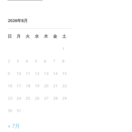
ー
カ
2026年8月
イ
ブ
日
月
火
水
木
金
土
1
2
3
4
5
6
7
8
9
10
11
12
13
14
15
16
17
18
19
20
21
22
23
24
25
26
27
28
29
30
31
« 7月