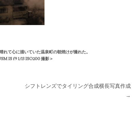
晴れて心に描
いていた温泉町の朝焼けが撮れた。
SM IS f9 1/13 ISO200 撮影＞
シフトレンズでタイリング合成横長写真作成
→