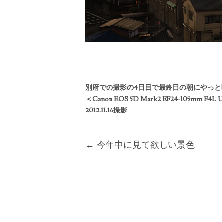
別府での撮影の4日目で最終日の朝にやっと
＜Canon EOS 5D Mark2 EF24-105mm F4L U
2012.11.16撮影
Post
←
今年中に見て欲しい景色
navigation