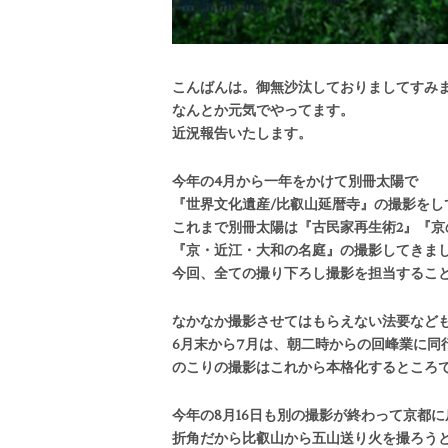
こんばんは。御無沙汰しておりましてすみ
なんとか元気でやってます。
近況報告いたします。
今年の4月から一年をかけて別冊太陽で
『世界文化遺産/比叡山延暦寺』の撮影をし
これまで別冊太陽は『古民家再生術2』『京
『京・近江・大和の名庭』の撮影してきま
今回、全ての撮り下ろし撮影を担当するこ
なかなか撮影させてはもらえない法要など
6月末から7月は、朝二時からの回峰業に同
のこりの撮影はこれから本格化するところ
今年の8月16日も別の撮影が終わって京都
折角だから比叡山から五山送り火を撮ろう