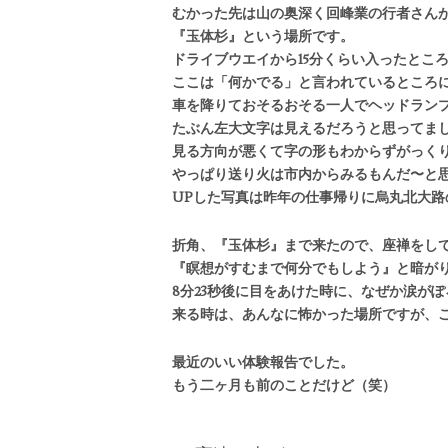
むかった先は山の奥深く回峰業の行者さん
『玉体杉』という場所です。
ドライブウエイから15分くらい入ったとこ
ここは「何かでる」と言われているところ
車を降りておそるおそる一人でヘッドラン
たぶん左大文字は見えるだろうと思ってま
見る方向が悪くて字の形もわからずがっく
やっぱり送り火は市内からみるもんだ〜と
UPした写真は昨年の仕事帰りに烏丸北大路
折角、『玉体杉』まで来たので、座禅をし
『瞑想がすむまで何分でもしよう』と暗が
8分23秒後に目をあけた時に、なぜか涙が
来る時は、あんなに怖かった場所ですが、
最近のいい体験報告でした。
もう二ヶ月も前のことだけど（笑）