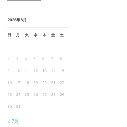
ー
カ
2026年8月
イ
ブ
日
月
火
水
木
金
土
1
2
3
4
5
6
7
8
9
10
11
12
13
14
15
16
17
18
19
20
21
22
23
24
25
26
27
28
29
30
31
« 7月