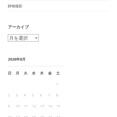
静物撮影
アーカイブ
ア
ー
カ
2026年8月
イ
ブ
日
月
火
水
木
金
土
1
2
3
4
5
6
7
8
9
10
11
12
13
14
15