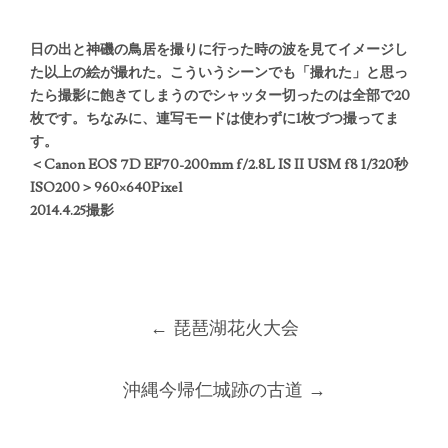
日の出と神磯の鳥居を撮りに行った時の波を見てイメージし
た以上の絵が撮れた。こういうシーンでも「撮れた」と思っ
たら撮影に飽きてしまうのでシャッター切ったのは全部で20
枚です。ちなみに、連写モードは使わずに1枚づつ撮ってま
す。
＜Canon EOS 7D EF70-200mm f/2.8L IS II USM f8 1/320秒
ISO200＞960×640Pixel
2014.4.25撮影
Post
←
琵琶湖花火大会
navigation
沖縄今帰仁城跡の古道
→