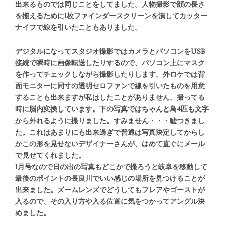
出来るものでは同じことをしてました。人物撮影で顔の長さ
を揃えるために1枚ファインダースクリーンを潰してカッター
ナイフで線を引いたこともありました。
デジタルになってスタジオ撮影ではカメラとパソコンをUSB
接続で瞬時に画像転送したりするので、パソコン上にマスク
を作ってチェックしながら撮影したりします。外ロケでは背
面モニターに同寸の透明セロファンで線を引いたものを用意
することも出来ますが私はしたことがありません。撮ってる
時に脳内変換しています。下の写真ではちゃんと鳥4匹も文字
から外れるように撮りました。すみません・・・嘘つきまし
た。これはあまりにも出来過ぎで普通は写真決定してからし
かこの形を見せないデザイナーさんが、はめて直ぐにメール
で見せてくれました。
1月号なので日の出の写真もどこかで撮ろうと岐阜を移動して
最後のポイントの長良川でいい感じの場所を見つけることが
出来ました。ズームレンズでどうしてもフレアやゴーストが
入るので、その入り方や入る位置に気をつかってアングル決
めました。