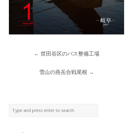
Post
←
世田谷区のバス整備工場
navigation
雪山の燕岳合戦尾根
→