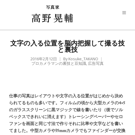
文字の入る位置を脳内把握して撮る技
と裏技
2016年2月12日
By
Kosuke_TAKANO
プロカメラマンの裏技と豆知識
,
広告写真
仕事の写真はレイアウトや文字の入る位置がはじめから決め
られてるものも多いです。フィルムの頃から大型カメラの4×5
のガラススクリーンに黒マジックで線を書いたり（後でソル
ベックスできれいに消えます）トレーシングペーパーやセロ
ファンを画面と同じ寸法で作りそれに比率や文字などを書い
てました。中型カメラや35mmカメラでもファインダーが交換