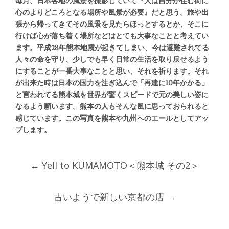
毎月、日本各地の風景を撮影していて『人は自分が住む街に
心のよりどころとなる場所や風景が必要』だと思う。旅や出
張から帰ってきてその風景を見たらほっとするとか、そこに
行けば心が落ち着く場所などはとても大事なことと考えてい
ます。平成28年熊本地震が起きてしまい、今は避難されてる
人々の命を守り、少しでも早く日常の生活を取り戻せるよう
にすることが一番大事なことと思い、それを祈ります。それ
が出来た時は日本の国力を注ぎ込んで「再建に10年かかる」
と言われてる熊本城を世界が驚くスピードで元の美しい姿に
なるよう願います。熊本の人もそんな風に思っておられると
感じています。この写真を熊本や九州へのエールとしてアッ
プします。
Post
←
Yell to KUMAMOTO＜熊本城 その2＞
navigation
古いようで新しい京都の店
→