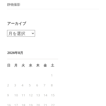
静物撮影
アーカイブ
ア
ー
カ
2026年8月
イ
ブ
日
月
火
水
木
金
土
1
2
3
4
5
6
7
8
9
10
11
12
13
14
15
16
17
18
19
20
21
22