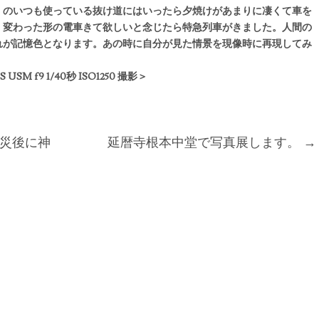
くのいつも使っ
ている抜け道にはいったら夕焼けがあまりに凄くて車を
。変わった形の電
車きて欲しいと念じたら特急列車がきました。人間の
れが記憶色となりま
す。あの時に自分が見た情景を現像時に再現してみ
IS USM f9 1/40秒 ISO1250 撮影＞
災後に神
延暦寺根本中堂で写真展します。
→