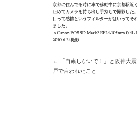
京都に住んでる時に車で移動中に京都駅近
止
めてカメラを持ち出し手持ちで撮影した
目っ
て感情というフィルターがはいってそ
ました
。
＜Canon EOS 5D Mark2 EF24-105mm f/4L 
2010.6.24
撮影
Post
←
「自粛しないで！」と阪神大震
戸で言われたこと
navigation