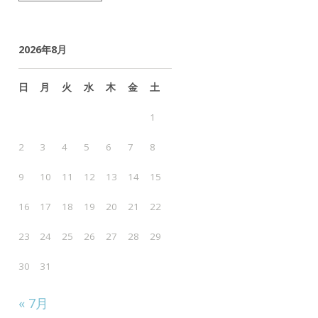
ー
カ
2026年8月
イ
ブ
日
月
火
水
木
金
土
1
2
3
4
5
6
7
8
9
10
11
12
13
14
15
16
17
18
19
20
21
22
23
24
25
26
27
28
29
30
31
« 7月